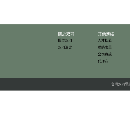
關於双羽
其他連結
關於双羽
人才招募
双羽沿史
聯絡表單
公司資訊
代理商
台灣双羽電機股份有