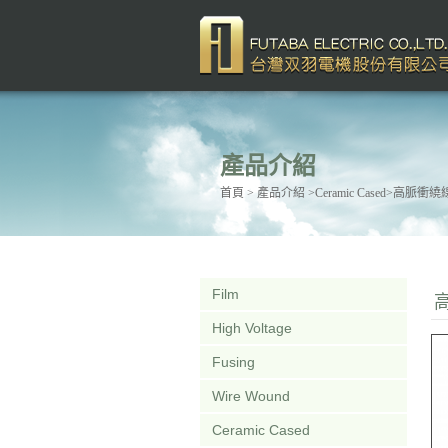
產品介紹
首頁
> 產品介紹 >Ceramic Cased>高脈
Film
High Voltage
Fusing
Wire Wound
Ceramic Cased