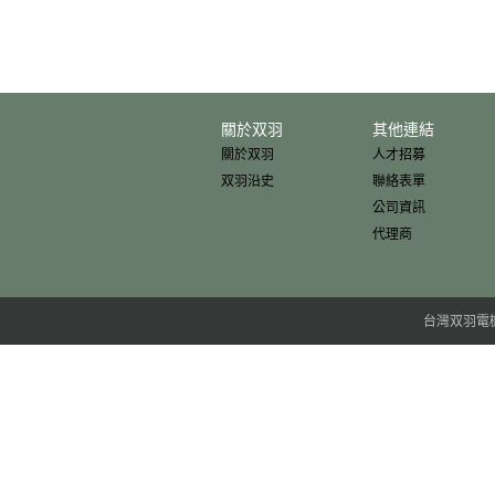
關於双羽
其他連結
關於双羽
人才招募
双羽沿史
聯絡表單
公司資訊
代理商
台灣双羽電機股份有