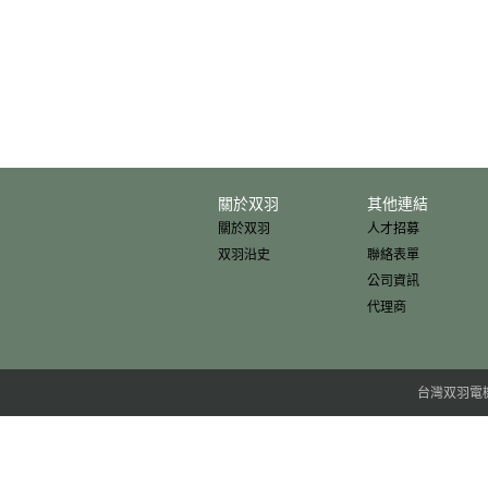
關於双羽
其他連結
關於双羽
人才招募
双羽沿史
聯絡表單
公司資訊
代理商
台灣双羽電機股份有