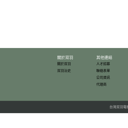
關於双羽
其他連結
關於双羽
人才招募
双羽沿史
聯絡表單
公司資訊
代理商
台灣双羽電機股份有