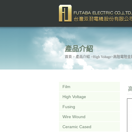
產品介紹
首頁
> 產品介紹 >High Voltage>高阻電
Film
High Voltage
Fusing
Wire Wound
Ceramic Cased