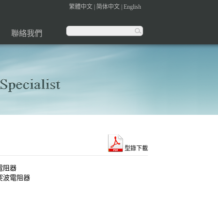
繁體中文
|
简体中文
|
English
聯絡我們
型錄下載
電阻器
突波電阻器