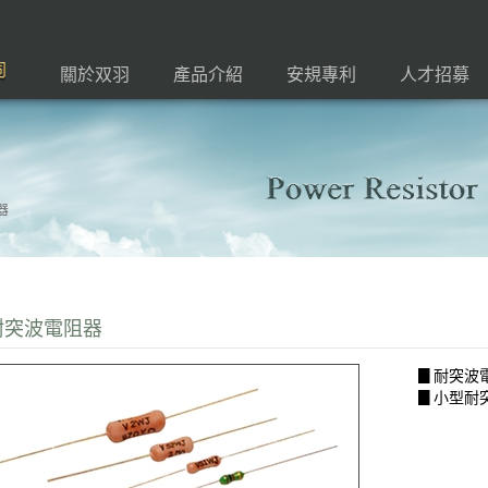
關於双羽
產品介紹
安規專利
人才招募
阻器
耐突波電阻器
▊耐突波
▊小型耐