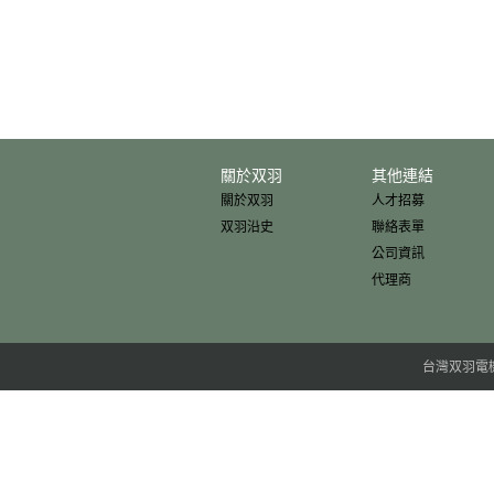
關於双羽
其他連結
關於双羽
人才招募
双羽沿史
聯絡表單
公司資訊
代理商
台灣双羽電機股份有