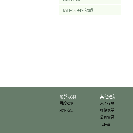
IATF16949 認證
關於双羽
其他連結
關於双羽
人才招募
双羽沿史
聯絡表單
公司資訊
代理商