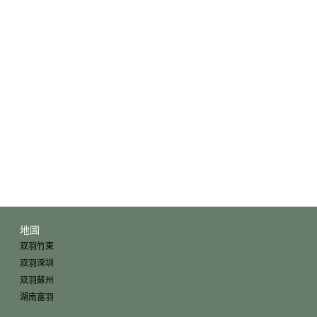
地圖
双羽竹東
双羽深圳
双羽蘇州
湖南富羽