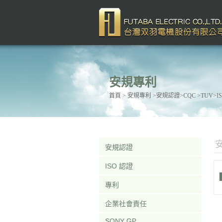
安規專利
首頁
> 安規專利 >安規認證>CQC >TUV>ISO 
安規認證
ISO 認證
專利
企業社會責任
SONY GP