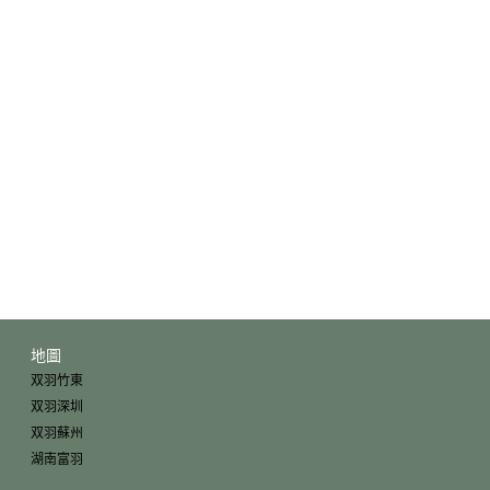
地圖
双羽竹東
双羽深圳
双羽蘇州
湖南富羽