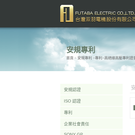
安規專利
首頁
> 安規專利 >專利>高絕緣高壓專利證書
安規認證
ISO 認證
專利
企業社會責任
SONY GP