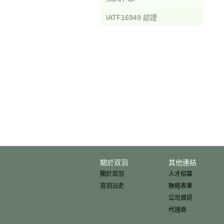
IATF16949 認證
關於双羽
其他連結
關於双羽
人才招募
双羽沿史
聯絡表單
公司資訊
代理商